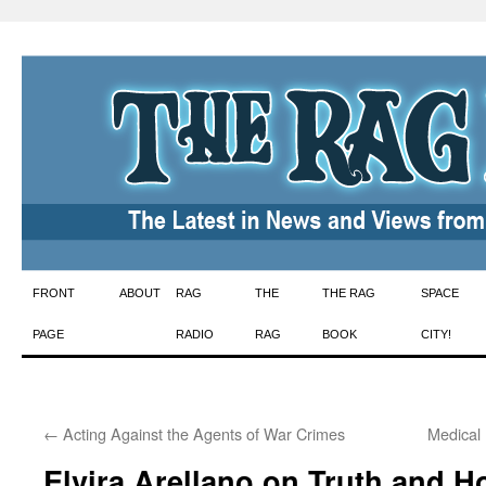
Skip
FRONT
ABOUT
RAG
THE
THE RAG
SPACE
to
PAGE
RADIO
RAG
BOOK
CITY!
content
←
Acting Against the Agents of War Crimes
Medical
Elvira Arellano on Truth and H