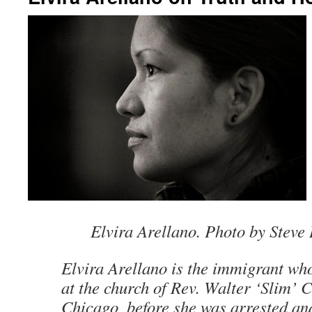
Elvira Arellano. Photo by Steve
Elvira Arellano is the immigrant wh
at the church of Rev. Walter ‘Slim’ 
Chicago, before she was arrested an