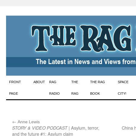
Skip
FRONT
ABOUT
RAG
THE
THE RAG
SPACE
to
PAGE
RADIO
RAG
BOOK
CITY!
content
←
:
Anne Lewis
| Asylum, terror,
China 
STORY & VIDEO PODCAST
and the future #1: Asylum claim