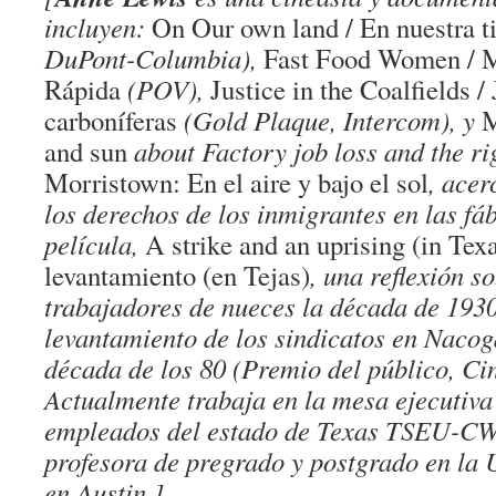
incluyen:
On Our own land / En nuestra ti
DuPont-Columbia),
Fast Food Women / 
Rápida
(POV),
Justice in the Coalfields / 
carboníferas
(Gold Plaque, Intercom), y
M
and sun
about Factory job loss and the ri
Morristown: En el aire y bajo el sol
, acer
los derechos de los inmigrantes en las fá
película,
A strike and an uprising (in Tex
levantamiento (en Tejas)
, una reflexión s
trabajadores de nueces la década de 1930
levantamiento de los sindicatos en Nacog
década de los 80 (Premio del público, Ci
Actualmente trabaja en la mesa ejecutiva 
empleados del estado de Texas TSEU-CW
profesora de pregrado y postgrado en la 
en Austin.]