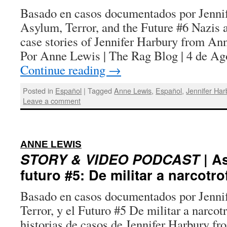
Basado en casos documentados por Jenn
Asylum, Terror, and the Future #6 Nazis
case stories of Jennifer Harbury from A
Por Anne Lewis | The Rag Blog | 4 de A
Continue reading
→
Posted in
Español
|
Tagged
Anne Lewis
,
Español
,
Jennifer Har
Leave a comment
:
ANNE LEWIS
STORY & VIDEO PODCAST
| As
futuro #5: De militar a narcotro
Basado en casos documentados por Jenni
Terror, y el Futuro #5 De militar a narcot
historias de casos de Jennifer Harbury f