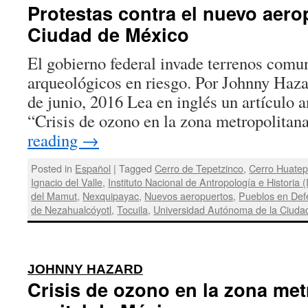
Protestas contra el nuevo aero
Ciudad de México
El gobierno federal invade terrenos comun
arqueológicos en riesgo. Por Johnny Haza
de junio, 2016 Lea en inglés un artículo an
“Crisis de ozono en la zona metropolita
reading
→
Posted in
Español
|
Tagged
Cerro de Tepetzinco
,
Cerro Huate
Ignacio del Valle
,
Instituto Nacional de Antropología e Historia 
del Mamut
,
Nexquipayac
,
Nuevos aeropuertos
,
Pueblos en Def
de Nezahualcóyotl
,
Tocuila
,
Universidad Autónoma de la Ciuda
:
JOHNNY HAZARD
Crisis de ozono en la zona met