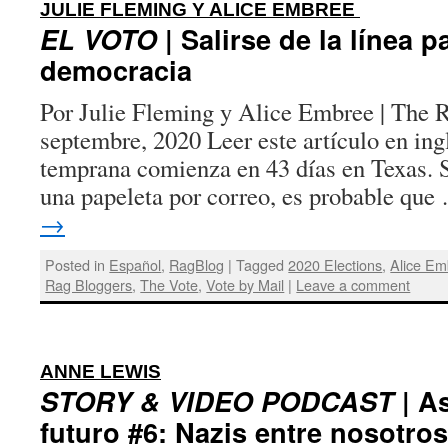
:
JULIE FLEMING Y ALICE EMBREE
EL VOTO
| Salirse de la línea p
democracia
Por Julie Fleming y Alice Embree | The R
septembre, 2020 Leer este artículo en ing
temprana comienza en 43 días en Texas. Si
una papeleta por correo, es probable qu
→
Posted in
Español
,
RagBlog
|
Tagged
2020 Elections
,
Alice Em
Rag Bloggers
,
The Vote
,
Vote by Mail
|
Leave a comment
:
ANNE LEWIS
STORY & VIDEO PODCAST
| As
futuro #6: Nazis entre nosotros