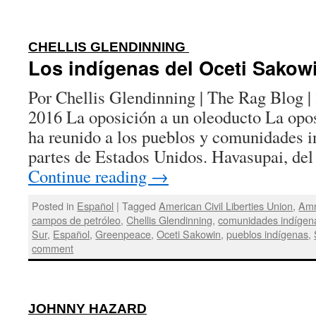
:
CHELLIS GLENDINNING
Los indígenas del Oceti Sakow
Por Chellis Glendinning | The Rag Blog |
2016 La oposición a un oleoducto La opos
ha reunido a los pueblos y comunidades i
partes de Estados Unidos. Havasupai, d
Continue reading
→
Posted in
Español
|
Tagged
American Civil Liberties Union
,
Amn
campos de petróleo
,
Chellis Glendinning
,
comunidades indígen
Sur
,
Español
,
Greenpeace
,
Oceti Sakowin
,
pueblos indígenas
,
comment
:
JOHNNY HAZARD