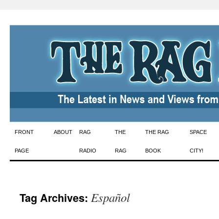
Skip
FRONT
ABOUT
RAG
THE
THE RAG
SPACE
to
PAGE
RADIO
RAG
BOOK
CITY!
content
Español
Tag Archives: