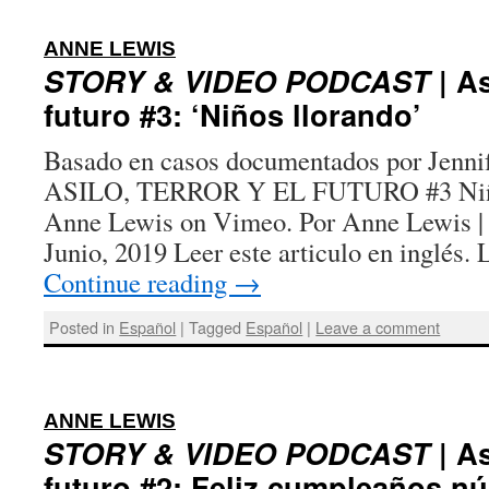
:
ANNE LEWIS
STORY & VIDEO PODCAST
| As
futuro #3: ‘Niños llorando’
Basado en casos documentados por Jenn
ASILO, TERROR Y EL FUTURO #3 Niño
Anne Lewis on Vimeo. Por Anne Lewis | 
Junio, 2019 Leer este articulo en inglés.
Continue reading
→
Posted in
Español
|
Tagged
Español
|
Leave a comment
:
ANNE LEWIS
STORY & VIDEO PODCAST
| As
futuro #2: Feliz cumpleaños n