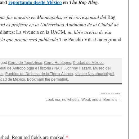
zard
reportando desde México
en
The Rag Blog
.
nte fue maestro en Minneapolis, es el corresponsal del
Rag
rd es profesor en la Universidad Autónoma de la Ciudad de
udiantes: La vivencia en la UACM
, un libro acerca de esa
vela que pronto será publicada
The Pancho Villa Underground
gged
Cerro de Tepetzinco
,
Cerro Huatepec
,
Ciudad de México
,
ional de Antropología e Historia (INAH)
,
Johnny Hazard
,
Museo del
os
,
Pueblos en Defensa de la Tierra-Atenco
,
silla de Nezahualcóyotl
,
udad de México
. Bookmark the
permalink
.
:
JAMES MCENTEER
Look ma, no wheels: Weak end at Bernie’s
→
*
ished.
Required fields are marked