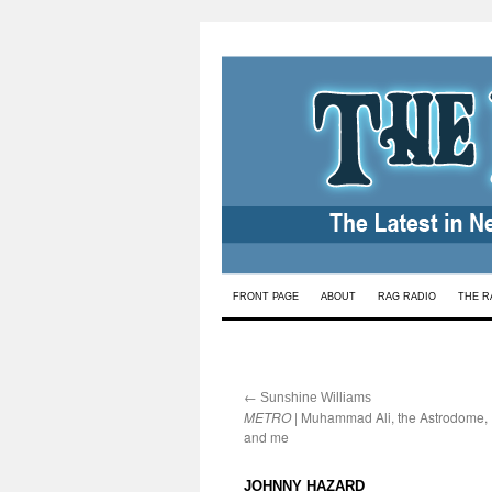
Skip
FRONT PAGE
ABOUT
RAG RADIO
THE R
to
content
←
:
Sunshine Williams
METRO
| Muhammad Ali, the Astrodome,
and me
:
JOHNNY HAZARD