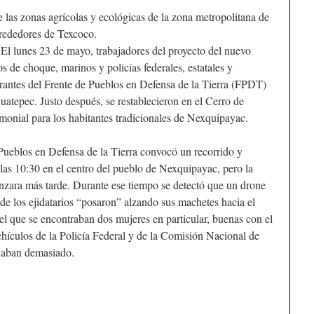
 las zonas agrícolas y ecológicas de la zona metropolitana de
lrededores de Texcoco.
El lunes 23 de mayo, trabajadores del proyecto del nuevo
s de choque, marinos y policías federales, estatales y
grantes del Frente de Pueblos en Defensa de la Tierra (FPDT)
atepec. Justo después, se restablecieron en el Cerro de
emonial para los habitantes tradicionales de Nexquipayac.
 Pueblos en Defensa de la Tierra convocó un recorrido y
 las 10:30 en el centro del pueblo de Nexquipayac, pero la
enzara más tarde. Durante ese tiempo se detectó que un drone
e los ejidatarios “posaron” alzando sus machetes hacia el
el que se encontraban dos mujeres en particular, buenas con el
ehículos de la Policía Federal y de la Comisión Nacional de
rcaban demasiado.