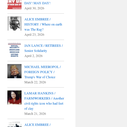
DAY! MAY DAY!
April 30, 2026
ALICE EMBREE /
HISTORY / Where on earth
was The Rag?
April 23, 2026
JAN LANCE / RETIREES /
Senior Solidarity
April 2, 2026
MICHAEL MEEROPOL /
FOREIGN POLICY /
Trump's War of Choice
March 22, 2026
LAMAR HANKINS /
FARMWORKERS / Another
civil rights icon who had feet
of clay
March 21, 2026
ALICE EMBREE /