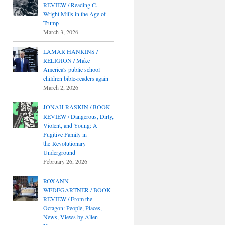
REVIEW / Reading C.
Wright Mills in the Age of
Trump
March 3, 2026
LAMAR HANKINS /
RELIGION / Make
America's public school
children bible-readers again
March 2, 2026
JONAH RASKIN / BOOK
REVIEW / Dangerous, Dirty,
Violent, and Young: A
Fugitive Family in
the Revolutionary
Underground
February 26, 2026
ROXANN
WEDEGARTNER / BOOK
REVIEW / From the
Octagon: People, Places,
News, Views by Allen