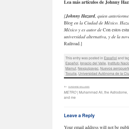
Lea más artículos de Johnny Ha
[
Johnny Hazard
, quien anteriorme
Blog
en la Ciudad de México. Haza
México y es autor de
Con estos est
universidad alternativa, y de la no
Railroad.]
This entry was posted in
Español
and ta
Español
,
Ignacio del Valle
,
Instituto Nac
Mamut
,
Nexquipayac
,
Nuevos aeropuert
Tocuila
,
Universidad Autónoma de la Ci
←
:
SUNSHINE WILLIAMS
METRO
| Muhammad Ali, the Astrodome,
and me
Leave a Reply
Your email address will not be publ