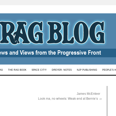
AG
THE RAG BOOK
SPACE CITY!
DREYER: NOTES
NJP PUBLISHING
PEOPLE’S 
:
James McEnteer
Look ma, no wheels: Weak end at Bernie’s
→