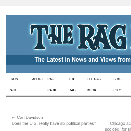
Skip
FRONT
ABOUT
RAG
THE
THE RAG
SPACE
to
PAGE
RADIO
RAG
BOOK
CITY!
content
←
:
Carl Davidson
Does the U.S. really have six political parties?
Chicago ac
scolded, for 