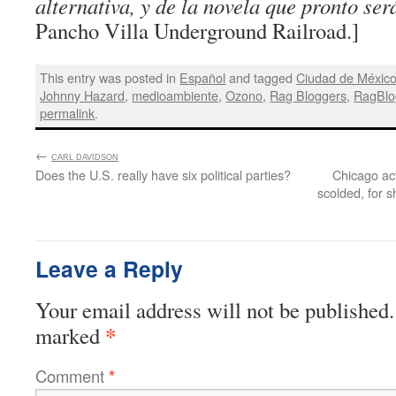
alternativa, y de la novela que pronto se
Pancho Villa Underground Railroad.]
This entry was posted in
Español
and tagged
Ciudad de Méxic
Johnny Hazard
,
medioambiente
,
Ozono
,
Rag Bloggers
,
RagBlo
permalink
.
←
:
CARL DAVIDSON
Does the U.S. really have six political parties?
Chicago ac
scolded, for 
Leave a Reply
Your email address will not be published.
*
marked
Comment
*